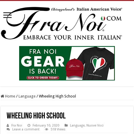
Home
/
Language
/
Wheeling High School
Wheeling High School
Fra Noi
February 10, 2020
Language
,
Nuove Voci
Leave a comment
518 Views