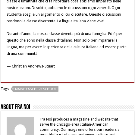
classe è un’attività che ci fa ricordare cosa abbiamo imparato nelle
nostre lezioni. Di solito, abbiamo le discussioni ogni venerdì. Ogni
studente sceglie un argomento di cui discutere. Queste discussioni
rendono la classe divertente. La lingua italiana viene viva!
Durante l’anno, la nostra classe diventa più di una famiglia. Ed è per
questo che sono nella classe d’italiano. Non solo per imparare la
lingua, ma per avere l’esperienza della cultura italiana ed essere parte
di una communità.
— Christian Andrews-Stuart
Tags
MAINE EAST HIGH SCHOOL
About Fra Noi
Fra Noi produces a magazine and website that
serve the Chicago-area Italian-American
community. Our magazine offers our readers a
monthly feast of news and views, culture and