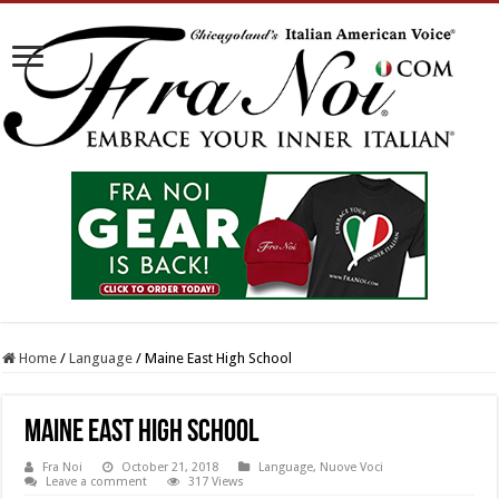
Home
/
Language
/
Maine East High School
Maine East High School
Fra Noi
October 21, 2018
Language
,
Nuove Voci
Leave a comment
317 Views