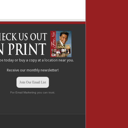
be
today or buy a copy at a
location
near you.
Receive our monthly newsletter!
Join Our Email List
For Email Marketing you can trust.