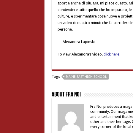
sport e anche di più. Ma, mi piace questo. Mi
condividere tutto quello che ho imparato, le
culture, e sperimentare cose nuove e proietta
un video di quattro minuti che fa sorridere l
persone.
— Alexandra Lapinski
To view Alexandra’s video,
click here
.
Tags
MAINE EAST HIGH SCHOOL
About Fra Noi
Fra Noi produces a magaz
community. Our magazine 
and entertainment that ke
other and their heritage.
every corner of the local