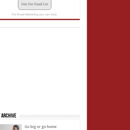
Join Our Email List
For Email Marketing you can trust.
 Archive
Go big or go home