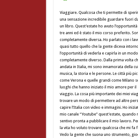
Viaggiare. Qualcosa che ti permette di speri
una sensazione incredibile guardare fuori da
un libro. Quest’estate ho avuto l’opportunità d
tre anni ed è stato il mio corso preferito. So
completamente diversa. Ho parlato con i lavo
quasi tutto quello che la gente diceva intorn
l’opportunità di
vederla e capirla in un modo
completamente diverso. Dalla prima volta c
andata in Italia, mi sono innamorata della cul
musica, la storia e le persone. Le città più pi
come Verona e quelle grandi come Milano s
luoghi che hanno iniziato il mio amore per il
viaggio. La cosa più importante dei miei viag
trovare un modo di permettere ad altre per
capire l’Italia con video e immagini. Ho iniziat
mio canale “Youtube” quest’estate, quando 
sentivo pronta a pubblicare il mio lavoro. Per
la vita ho voluto trovare qualcosa che mi fa f
Vedo la gente che suona uno strumento, gio