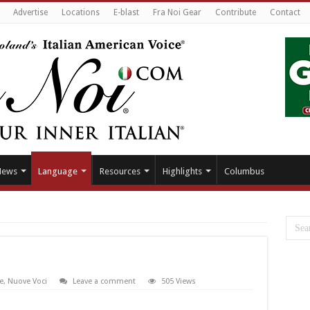
Advertise
Locations
E-blast
Fra Noi Gear
Contribute
Contact
News
Language
Resources
Highlights
Columbus
e
,
Nuove Voci
Leave a comment
505 Views