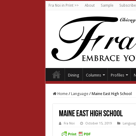
Fra Noi in Print >>
About
Sample
Subscribe
Dining
Columns
Profiles
Home
/
Language
/
Maine East High School
Maine East High School
Fra Noi
October 15, 2019
Languag